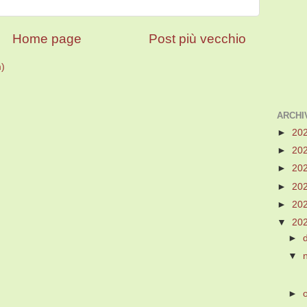
Home page
Post più vecchio
m)
ARCHI
►
20
►
20
►
20
►
20
►
20
▼
20
►
▼
►