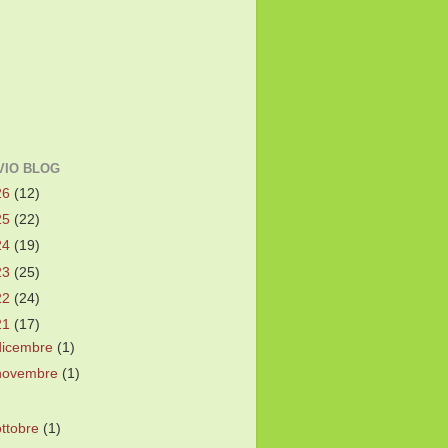
VIO BLOG
26
(12)
25
(22)
24
(19)
23
(25)
22
(24)
21
(17)
dicembre
(1)
novembre
(1)
ottobre
(1)