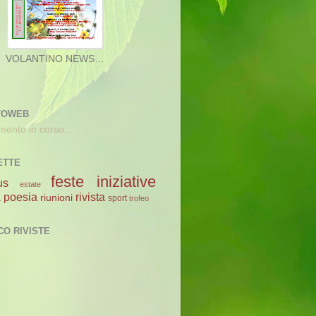
TOWEB
mento in corso...
ETTE
feste
iniziative
us
estate
poesia
rivista
a
riunioni
sport
trofeo
CO RIVISTE