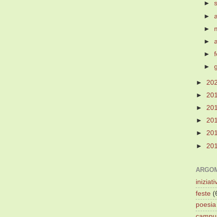
►
►
►
►
►
►
►
20
►
20
►
20
►
20
►
20
►
20
ARGOM
iniziati
feste
(
poesia
campu