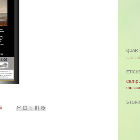
QUAR
Carica
ETICH
camp
music
STORI
6