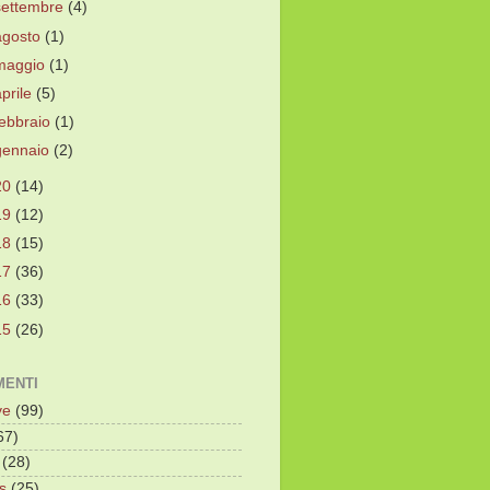
settembre
(4)
agosto
(1)
maggio
(1)
aprile
(5)
febbraio
(1)
gennaio
(2)
20
(14)
19
(12)
18
(15)
17
(36)
16
(33)
15
(26)
ENTI
ve
(99)
67)
(28)
s
(25)