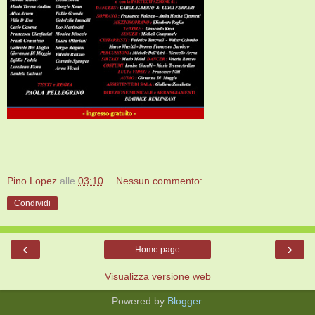
Pino Lopez
alle
03:10
Nessun commento:
Condividi
‹
›
Home page
Visualizza versione web
Powered by
Blogger
.