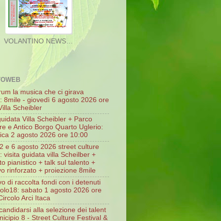
TOWEB
rum la musica che ci girava
o: 8mile - giovedì 6 agosto 2026 ore
illa Scheibler
guidata Villa Scheibler + Parco
re e Antico Borgo Quarto Uglerio:
ca 2 agosto 2026 ore 10:00
2 e 6 agosto 2026 street culture
l: visita guidata villa Scheilber +
o pianistico + talk sul talento +
vo rinforzato + proiezione 8mile
vo di raccolta fondi con i detenuti
icolo18: sabato 1 agosto 2026 ore
ircolo Arci Itaca
andidarsi alla selezione dei talent
icipio 8 - Street Culture Festival &