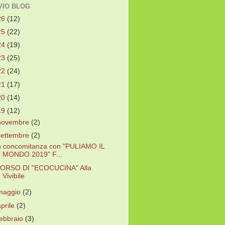
VIO BLOG
26
(12)
25
(22)
24
(19)
23
(25)
22
(24)
21
(17)
20
(14)
19
(12)
novembre
(2)
settembre
(2)
n concomitanza con "PULIAMO IL
MONDO 2019" F...
ORSO DI "ECOCUCINA" Alla
Vivibile
maggio
(2)
aprile
(2)
febbraio
(3)