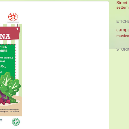
Street
settem
ETICH
camp
music
STORI