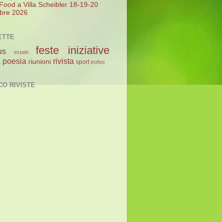
 Food a Villa Scheibler 18-19-20
bre 2026
ETTE
feste
iniziative
us
estate
poesia
rivista
a
riunioni
sport
trofeo
CO RIVISTE