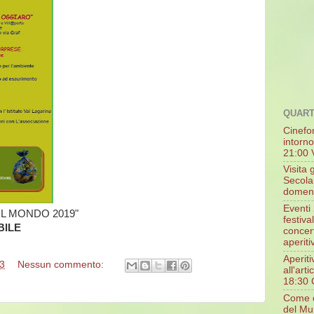
QUAR
Cinefo
intorn
21:00 V
Visita 
Secola
domeni
Eventi 
 IL MONDO 2019"
festiva
BILE
concert
aperiti
Aperiti
3
Nessun commento:
all'art
18:30 C
Come c
del Mun