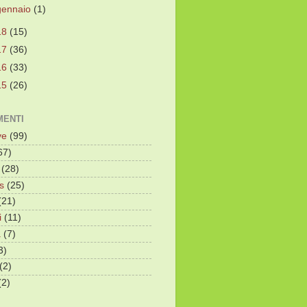
gennaio
(1)
18
(15)
17
(36)
16
(33)
15
(26)
ENTI
ve
(99)
67)
(28)
s
(25)
(21)
i
(11)
a
(7)
3)
(2)
(2)