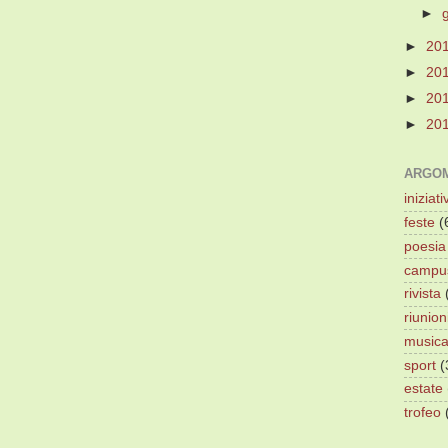
►
►
20
►
20
►
20
►
20
ARGOM
iniziati
feste
(
poesia
campu
rivista
riunion
music
sport
(
estate
trofeo