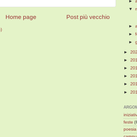
►
▼
Home page
Post più vecchio
►
m)
►
►
►
20
►
20
►
20
►
20
►
20
►
20
ARGOM
iniziati
feste
(
poesia
campu