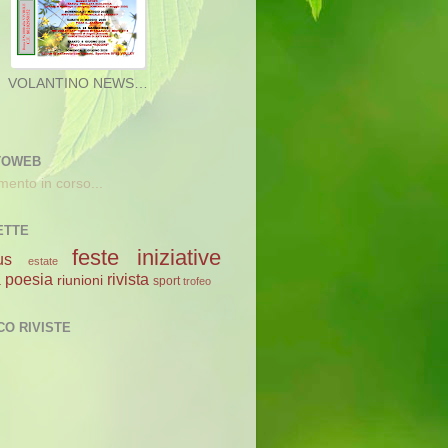
TOWEB
mento in corso...
ETTE
feste
iniziative
us
estate
poesia
rivista
a
riunioni
sport
trofeo
CO RIVISTE