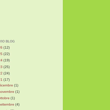
VIO BLOG
26
(12)
25
(22)
24
(19)
23
(25)
22
(24)
21
(17)
dicembre
(1)
novembre
(1)
ottobre
(1)
settembre
(4)