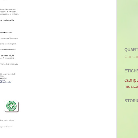
QUAR
Carica
ETICH
camp
music
STORI