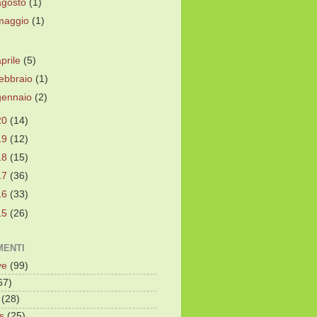
agosto
(1)
maggio
(1)
aprile
(5)
febbraio
(1)
gennaio
(2)
20
(14)
19
(12)
18
(15)
17
(36)
16
(33)
15
(26)
ENTI
ve
(99)
67)
(28)
s
(25)