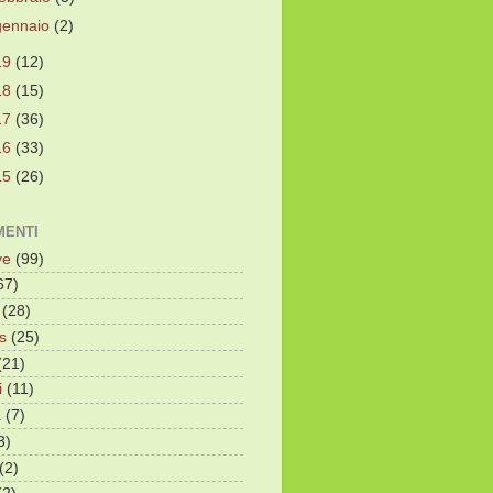
gennaio
(2)
19
(12)
18
(15)
17
(36)
16
(33)
15
(26)
ENTI
ve
(99)
67)
(28)
s
(25)
(21)
i
(11)
a
(7)
3)
(2)