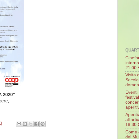
QUAR
Cinefo
intorn
21:00 V
Visita 
Secola
domeni
Eventi 
 2020"
festiva
pere,
concert
aperiti
Aperiti
all'art
3
18:30 C
Come c
del Mun