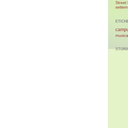
Street
settem
ETICH
camp
music
STORI