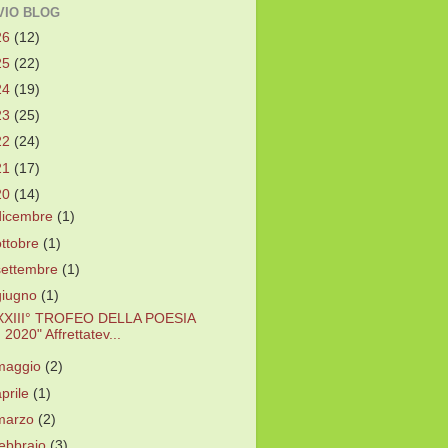
VIO BLOG
26
(12)
25
(22)
24
(19)
23
(25)
22
(24)
21
(17)
20
(14)
dicembre
(1)
ottobre
(1)
settembre
(1)
giugno
(1)
XXIII° TROFEO DELLA POESIA
2020" Affrettatev...
maggio
(2)
aprile
(1)
marzo
(2)
febbraio
(3)