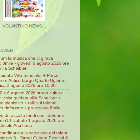
TOWEB
rum la musica che ci girava
o: 8mile - giovedì 6 agosto 2026 ore
illa Scheibler
guidata Villa Scheibler + Parco
re e Antico Borgo Quarto Uglerio:
ca 2 agosto 2026 ore 10:00
2 e 6 agosto 2026 street culture
l: visita guidata villa Scheilber +
o pianistico + talk sul talento +
vo rinforzato + proiezione 8mile
vo di raccolta fondi con i detenuti
icolo18: sabato 1 agosto 2026 ore
ircolo Arci Itaca
andidarsi alla selezione dei talent
icipio 8 - Street Culture Festival &