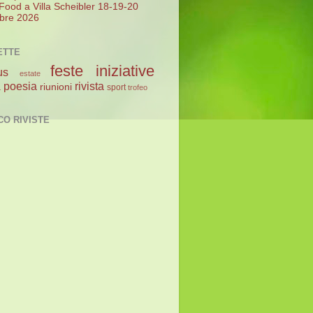
 Food a Villa Scheibler 18-19-20
bre 2026
ETTE
feste
iniziative
us
estate
poesia
rivista
a
riunioni
sport
trofeo
CO RIVISTE