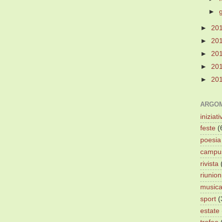
►
►
20
►
20
►
20
►
20
►
20
ARGOM
iniziati
feste
(
poesia
campu
rivista
riunion
music
sport
(
estate