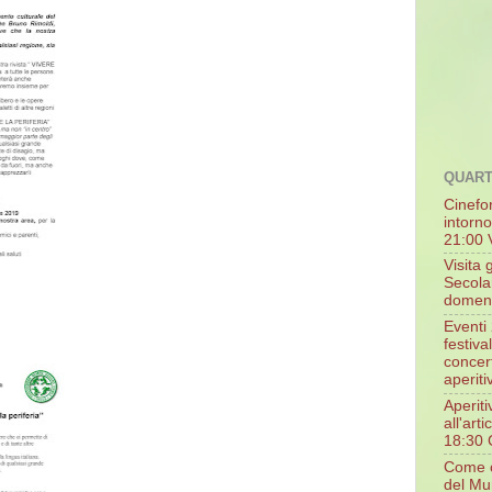
QUAR
Cinefo
intorn
21:00 V
Visita 
Secola
domeni
Eventi 
festiva
concert
aperiti
Aperiti
all'art
18:30 C
Come c
del Mun