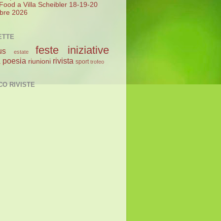
 Food a Villa Scheibler 18-19-20
bre 2026
ETTE
feste
iniziative
us
estate
poesia
rivista
a
riunioni
sport
trofeo
CO RIVISTE