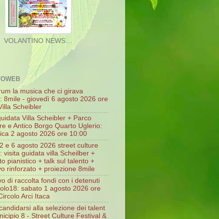
TOWEB
rum la musica che ci girava
o: 8mile - giovedì 6 agosto 2026 ore
illa Scheibler
guidata Villa Scheibler + Parco
re e Antico Borgo Quarto Uglerio:
ca 2 agosto 2026 ore 10:00
2 e 6 agosto 2026 street culture
l: visita guidata villa Scheilber +
o pianistico + talk sul talento +
vo rinforzato + proiezione 8mile
vo di raccolta fondi con i detenuti
icolo18: sabato 1 agosto 2026 ore
ircolo Arci Itaca
andidarsi alla selezione dei talent
icipio 8 - Street Culture Festival &