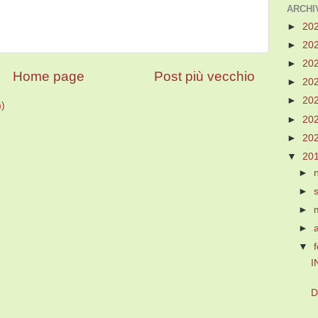
ARCHI
►
20
►
20
►
20
Home page
Post più vecchio
►
20
►
20
m)
►
20
►
20
▼
20
►
►
►
►
▼
I
D