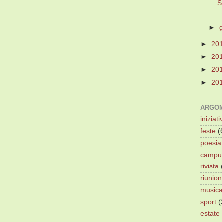
S
►
►
20
►
20
►
20
►
20
ARGOM
iniziati
feste
(
poesia
campu
rivista
riunion
music
sport
(
estate