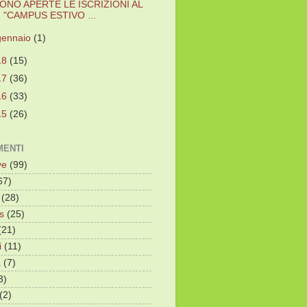
ONO APERTE LE ISCRIZIONI AL
"CAMPUS ESTIVO ...
gennaio
(1)
18
(15)
17
(36)
16
(33)
15
(26)
ENTI
ve
(99)
67)
(28)
s
(25)
(21)
i
(11)
a
(7)
3)
(2)