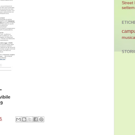
Street
settem
ETICH
camp
music
STORI
"
ibile
19
5