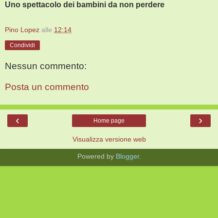
Uno spettacolo dei bambini da non perdere
Pino Lopez
alle
12:14
Condividi
Nessun commento:
Posta un commento
‹
›
Home page
Visualizza versione web
Powered by
Blogger
.